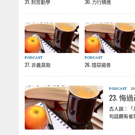
31. 刻苦勤學
30. 力行精進
PODCAST
PODCAST
27. 非義莫取
26. 隱惡揚善
PODCAST
20
23. 悔
古人說：「
句話頗有省