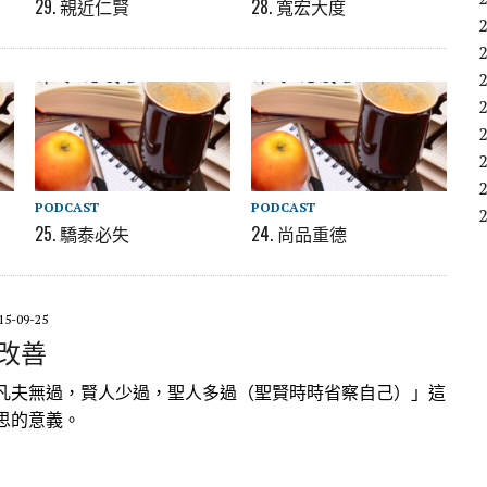
29. 親近仁賢
28. 寬宏大度
PODCAST
PODCAST
25. 驕泰必失
24. 尚品重德
15-09-25
過改善
凡夫無過，賢人少過，聖人多過（聖賢時時省察自己）」這
思的意義。