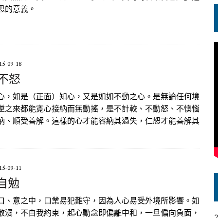
思的意義。
15-09-18
容不怒
心，如是（正面）知心，又是如如不動之心。是無論任何境
逆之來都能寬心接納而無動搖，是不計較、不動怒、不懊惱
納、順受善解。這樣的心才能容納其過失，仁恕才能善解其
15-09-11
下自勉
口、意之中，口業易犯難守，因為人心易受外境所影響。如
散漫，不自我約束，起心動念即偏離中和，一旦偏向負面，