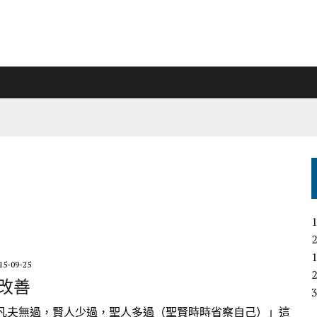
15-09-25
過改善
凡夫無過，賢人少過，聖人多過（聖賢時時省察自己）」這