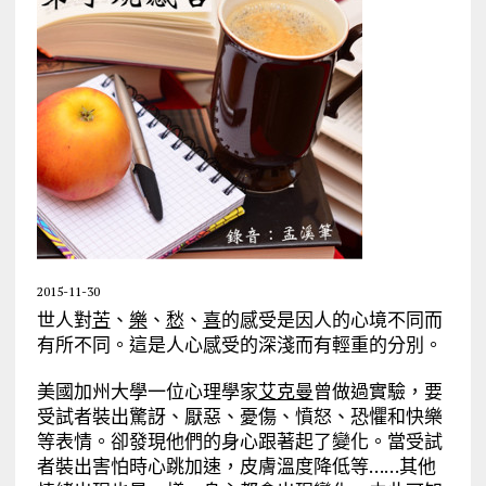
2015-11-30
世人對
苦
、
樂
、
愁
、
喜
的感受是因人的心境不同而
有所不同。這是人心感受的深淺而有輕重的分別。
美國加州大學一位心理學家
艾克曼
曾做過實驗，要
受試者裝出驚訝、厭惡、憂傷、憤怒、恐懼和快樂
等表情。卻發現他們的身心跟著起了變化。當受試
者裝出害怕時心跳加速，皮膚溫度降低等……其他