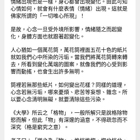
情緒出現也是一樣，身心都會出現變化。由此可知
心情如何，就會有什麼表情（情緒）出現。這就是
佛家所謂的「一切唯心所現」！
是故，心念一旦受外境所影響，情緒隨之而起變
化，身體方面也就跟著起變化。
人心猶如一個萬花筒，萬花筒裡面五花十色的紙片
就如我們心中所染的污垢。當我們將萬花筒轉來轉
去，所看到變化萬端的圖案，就像我們的心受到影
響而動搖，也會生出許多無明。
筒裡若無那些紙片，如何變出花樣？同樣的道理，
心念若無污垢，哪來憂煩、悲苦等妄想、雜念。所
以要心念清明無礙，就要清除這些污染。
《大學》所云之「格物」，一般所解只是說格除物
慾而解，但此「物」有深邃的涵意，不得疏忽而不
深究（格是窮究之意）。