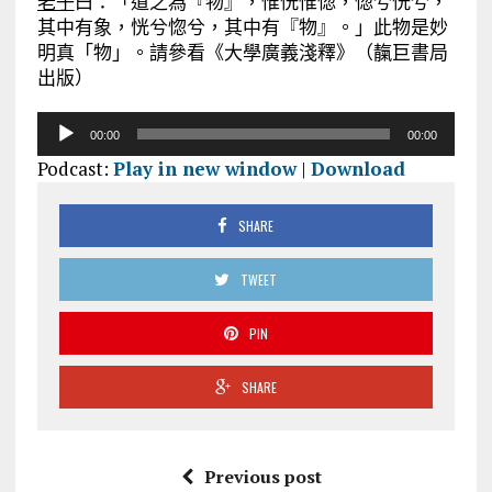
老子
曰：「道之為『物』，惟恍惟惚，惚兮恍兮，
其中有象，恍兮惚兮，其中有『物』。」此物是妙
明真「物」。請參看《大學廣義淺釋》（靝巨書局
出版）
音
00:00
00:00
訊
Podcast:
Play in new window
|
Download
播
放
器
SHARE
TWEET
PIN
SHARE
Previous post