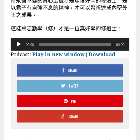
持永恆不變的真心至誠才是篤信好學的修道士。是
以君子有自強不息的精神，才可以希祈達成內聖外
王之成果。
這樣篤志勤學（修）才是一位真好學的修道士。
音
00:00
00:00
訊
Podcast:
Play in new window
|
Download
播
放
器
SHARE
TWEET
PIN
SHARE