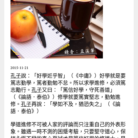
2015-11-21
孔子
說：「好學近乎智」（《中庸》）好學就是要
篤志勤學，篤者勤勉不怠。所以求學進修，必須篤
志勵行。
孔子
又曰：「篤信好學，守死善道」
（《論語．泰伯》）修學就要篤實堅志，勤勉進
修。
孔子
再說：「學如不及，猶恐失之」（《論
語．泰伯》）
學道進修不可被人家的評論而只注重自己的外表形
象。雖遇一時不測的困蹙考驗，只要堅守道心，保