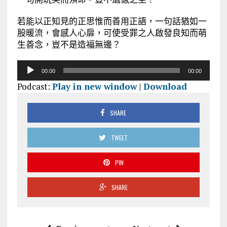
若能以正知見的正思惟而善用正語，一句話猶如一
股暖流，會感人心扉，可使受罪之人啟發良知而萌
生善念，豈不是造福無邊？
音
00:00
00:00
訊
Podcast:
Play in new window
|
Download
播
放
器
SHARE
TWEET
PIN
SHARE