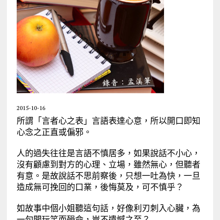
2015-10-16
所謂「言者心之表」言語表達心意，所以開口即知
心念之正直或偏邪。
人的過失往往是言語不慎居多，如果說話不小心，
沒有顧慮到對方的心理、立場，雖然無心，但聽者
有意。是故說話不思前察後，只想一吐為快，一旦
造成無可挽回的口業，後悔莫及，可不慎乎？
如故事中個小姐聽這句話，好像利刃刺入心臟，為
一句開玩笑而殞命，豈不遺憾之至？