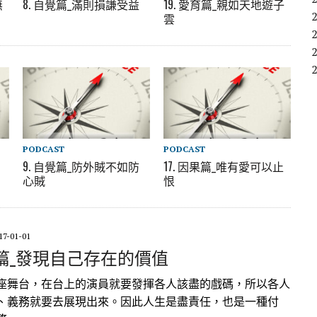
無
8. 自覺篇_滿則損謙受益
19. 愛育篇_親如天地遊子
雲
PODCAST
PODCAST
9. 自覺篇_防外賊不如防
17. 因果篇_唯有愛可以止
心賊
恨
17-01-01
自覺篇_發現自己存在的價值
座舞台，在台上的演員就要發揮各人該盡的戲碼，所以各人
、義務就要去展現出來。因此人生是盡責任，也是一種付