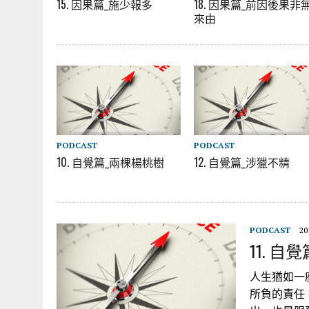
15. 因果篇_施少報多
18. 因果篇_前因後果非
來由
PODCAST
PODCAST
10. 自覺篇_兩棵楊桃樹
12. 自覺篇_涉獵不精
PODCAST
20
11. 
人生猶如一
所負的責任